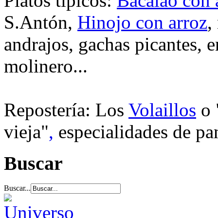
Platos típicos:
Bacalao con 
S.Antón,
Hinojo con arroz
,
andrajos, gachas picantes, e
molinero...
Repostería: Los
Volaillos
o 
vieja"
,
especialidades de pan
Buscar
Buscar...